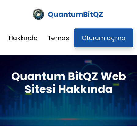
QuantumBitQZ
Hakkında
Temas
Oturum açma
Quantum BitQZ Web
Sitesi Hakkında