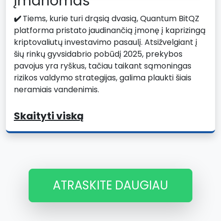
įmanomas
✔️
Tiems, kurie turi drąsią dvasią, Quantum BitQZ
platforma pristato jaudinančią įmonę į kaprizingą
kriptovaliutų investavimo pasaulį. Atsižvelgiant į
šių rinkų gyvsidabrio pobūdį 2025, prekybos
pavojus yra ryškus, tačiau taikant sąmoningas
rizikos valdymo strategijas, galima plaukti šiais
neramiais vandenimis.
Skaityti viską
ATRASKITE DAUGIAU