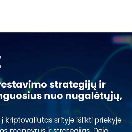
Z
nvestavimo strategijų ir
inguosius nuo nugalėtųjų,
riptovaliutas srityje išlikti priekyje
os manevrus ir strategijas. Deja,