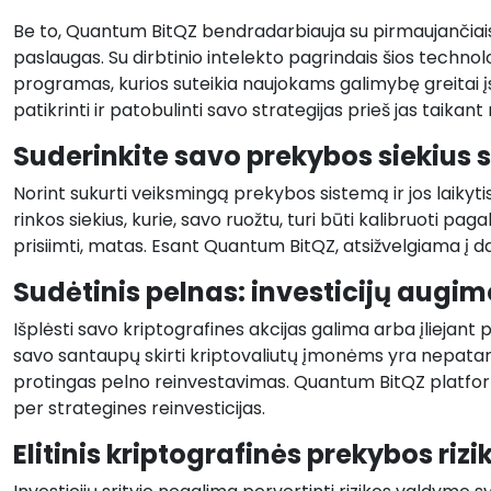
Be to, Quantum BitQZ bendradarbiauja su pirmaujančiais
paslaugas. Su dirbtinio intelekto pagrindais šios techn
programas, kurios suteikia naujokams galimybę greitai įs
patikrinti ir patobulinti savo strategijas prieš jas taikant 
Suderinkite savo prekybos siekius s
Norint sukurti veiksmingą prekybos sistemą ir jos laikytis
rinkos siekius, kurie, savo ruožtu, turi būti kalibruoti pag
prisiimti, matas. Esant Quantum BitQZ, atsižvelgiama į dau
Sudėtinis pelnas: investicijų augi
Išplėsti savo kriptografines akcijas galima arba įliejan
savo santaupų skirti kriptovaliutų įmonėms yra nepatart
protingas pelno reinvestavimas. Quantum BitQZ platform
per strategines reinvesticijas.
Elitinis kriptografinės prekybos ri