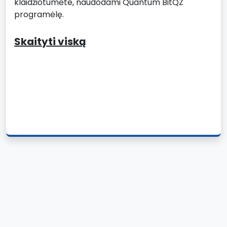
klaidžiotumėte, naudodami Quantum BitQZ
programėlę.
Skaityti viską