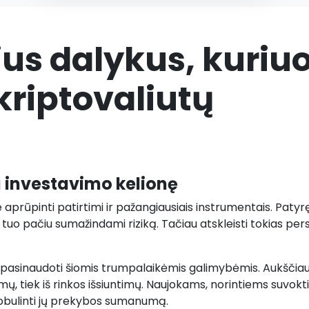
ius dalykus, kuriu
kriptovaliutų
 investavimo kelionę
e aprūpinti patirtimi ir pažangiausiais instrumentais. Patyrę
s, tuo pačiu sumažindami riziką. Tačiau atskleisti tokias pe
asinaudoti šiomis trumpalaikėmis galimybėmis. Aukščiausio
imų, tiek iš rinkos išsiuntimų. Naujokams, norintiems suvokti
atobulinti jų prekybos sumanumą.