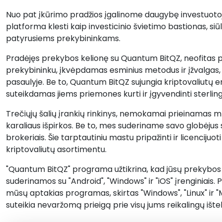
Nuo pat įkūrimo pradžios įgalinome daugybę investuotojų
platforma klesti kaip investicinio švietimo bastionas, si
patyrusiems prekybininkams.
Pradėjęs prekybos kelionę su Quantum BitQZ, neofitas 
prekybininku, įkvėpdamas esminius metodus ir įžvalgas,
pasaulyje. Be to, Quantum BitQZ sujungia kriptovaliutų
suteikdamas jiems priemones kurti ir įgyvendinti sterling
Trečiųjų šalių įrankių rinkinys, nemokamai prieinamas m
karaliaus išpirkos. Be to, mes suderiname savo globėjus 
brokeriais. Šie tarptautiniu mastu pripažinti ir licencijuoti
kriptovaliutų asortimentu.
"Quantum BitQZ" programa užtikrina, kad jūsų prekybos p
suderinamos su "Android", "Windows" ir "iOS" įrenginiais.
mūsų aptakias programas, skirtas "Windows", "Linux" ir 
suteikia nevaržomą prieigą prie visų jums reikalingų ištek