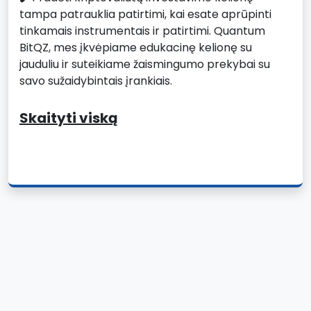
tampa patrauklia patirtimi, kai esate aprūpinti
tinkamais instrumentais ir patirtimi. Quantum
BitQZ, mes įkvėpiame edukacinę kelionę su
jauduliu ir suteikiame žaismingumo prekybai su
savo sužaidybintais įrankiais.
Skaityti viską