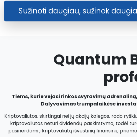
Sužinoti daugiau, sužinok daugi
Quantum Bi
prof
Tiems, kurie vejasi rinkos svyravimų adrenalin
Dalyvavimas trumpalaikėse investavi
Kriptovaliutos, skirtingai nei jų akcijų kolegos, rodo ryšk
kriptovaliutos neturi dividendų paskirstymo, todėl tur
pasinerdami į kriptovaliutų išvestinių finansinių priem