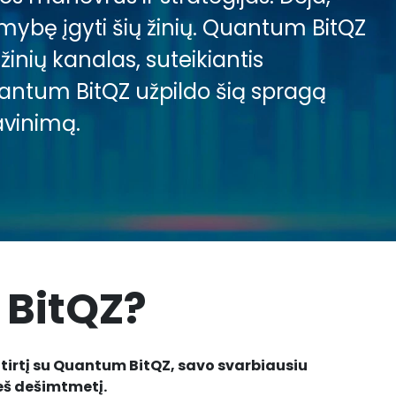
mybę įgyti šių žinių. Quantum BitQZ
inių kanalas, suteikiantis
Quantum BitQZ užpildo šią spragą
avinimą.
 BitQZ?
tirtį su Quantum BitQZ, savo svarbiausiu
eš dešimtmetį.