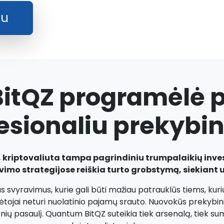
au
tQZ programėlė p
esionaliu prekybi
ą, kriptovaliuta tampa pagrindiniu trumpalaikių inve
mo strategijose reiškia turto grobstymą, siekiant už
ius svyravimus, kurie gali būti mažiau patrauklūs tiems, kurių
ėtojai neturi nuolatinio pajamų srauto. Nuovokūs prekybinin
onių pasaulį. Quantum BitQZ suteikia tiek arsenalą, tiek s