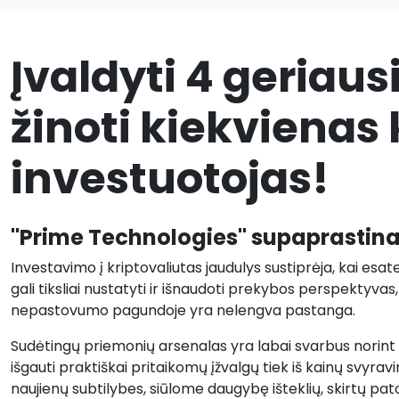
Įvaldyti 4 geriaus
žinoti kiekvienas 
investuotojas!
"Prime Technologies" supaprastina
Investavimo į kriptovaliutas jaudulys sustiprėja, kai esat
gali tiksliai nustatyti ir išnaudoti prekybos perspektyva
nepastovumo pagundoje yra nelengva pastanga.
Sudėtingų priemonių arsenalas yra labai svarbus norint p
išgauti praktiškai pritaikomų įžvalgų tiek iš kainų svyrav
naujienų subtilybes, siūlome daugybę išteklių, skirtų p