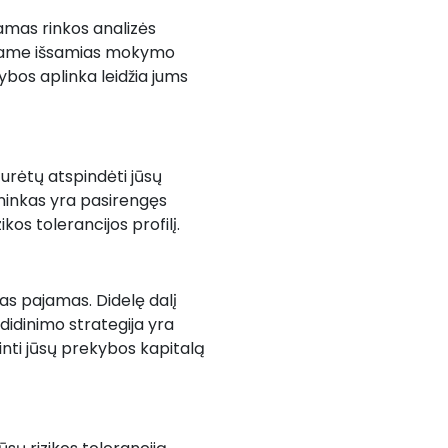
amas rinkos analizės
eikiame išsamias mokymo
ybos aplinka leidžia jums
turėtų atspindėti jūsų
ybininkas yra pasirengęs
kos tolerancijos profilį.
tas pajamas. Didelę dalį
didinimo strategija yra
nti jūsų prekybos kapitalą