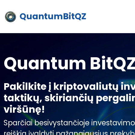
QuantumBitQZ
Quantum BitQ
Pakilkite į kriptovaliutų i
taktikų, skiriančių pergal
viršūnę!
Sparčiai besivystančioje investavimo į k
reiškia įvaldyti pažangiausius prekyb