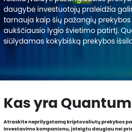
daugybė investuotojų praleidžia gali
tarnauja kaip šių pažangių prekybos ž
aukščiausio lygio švietimo patirtį. 
siūlydamas kokybišką prekybos išsil
Kas yra Quantum
Atraskite neprilygstamą kriptovaliutų prekybos pa
investavimo kompanionu, įsteigtu daugiau nei pri