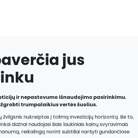
averčia jus
ninku
sticijų ir nepastovumo išnaudojimo pasirinkimu.
grobti trumpalaikius vertės šuolius.
 žvilgsnis nukreiptas į tolimą investicijų horizontą. Be to,
kai dažnai naudojasi šiais laukiniais kainų svyravimais
umanumą, reikalingą norint subtiliai naršyti gundančiose