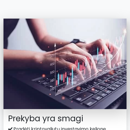
Prekyba yra smagi
✔️
Pradėti kriptovaliutų investavimo kelionę