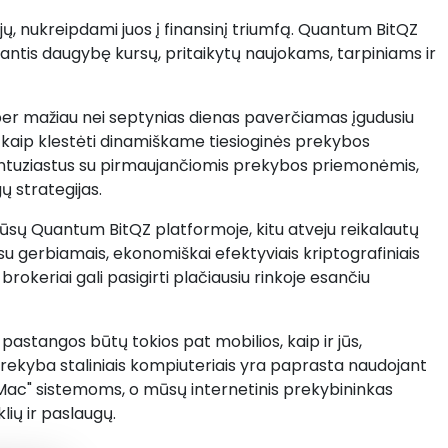
, nukreipdami juos į finansinį triumfą. Quantum BitQZ
ūlantis daugybę kursų, pritaikytų naujokams, tarpiniams ir
per mažiau nei septynias dienas paverčiamas įgudusiu
 kaip klestėti dinamiškame tiesioginės prekybos
 entuziastus su pirmaujančiomis prekybos priemonėmis,
ų strategijas.
ūsų Quantum BitQZ platformoje, kitu atveju reikalautų
su gerbiamais, ekonomiškai efektyviais kriptografiniais
 brokeriai gali pasigirti plačiausiu rinkoje esančiu
astangos būtų tokios pat mobilios, kaip ir jūs,
 Prekyba staliniais kompiuteriais yra paprasta naudojant
"Mac" sistemoms, o mūsų internetinis prekybininkas
lių ir paslaugų.