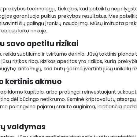
 prekybos technologijų tiekėjais, kad pateiktų neprilygst
ologijos garantuoja puikius prekybos rezultatus. Mes pat
isavinti šių galingų įrankių naudojimą. Mūsų imituota prek
realaus laiko rinkoje.
u savo apetitu rizikai
, reikia subtilumo ir tvirtumo derinio. Jūsų taktinis planas 
al jūsų rizikos ribą. Rizikos apetitas yra rizikos, kurią prek
gybę kintamųjų, kad būtų galima įvertinti jūsų unikalų rizi
mo kertinis akmuo
t papildomo kapitalo, arba protingai reinvestuojant sukaup
ina dėl būdingo netikrumo. Esminė kriptovaliutų atsargų 
a palengvina pajamų srauto auginimą, leidžiančią padidi
zikų valdymas