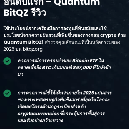
อันดับแรก – Quantum
BitQZ รีวิว
ใช้ประโยชน์จากเครื่องมือการลงทุนที่ทันสมัยและใช้
ประโยชน์จากความผันผวนที่เพิ่มขึ้นของทรงกลม crypto ด้วย
Quantum BitQZ!
สํารวจคุณลักษณะที่เป็นนวัตกรรมของ
2025 บน bitqz.org
คาดการณ์การครอบงําของ Bitcoin ETF ใน
ตลาดเพื่อยิง BTC เกินเกณฑ์ $67,000 ที่ใกล้เข้า
มา
การคาดการณ์ชี้ให้เห็นว่าภายใน 2025 แก่นสาร
ของประเทศเศรษฐกิจที่แข็งแกร่งที่สุดในโลกจะ
เปิดเผยโครงด้านกฎระเบียบสําหรับ
cryptocurrencies ซึ่งกระตุ้นการขึ้นสู่การ
ยอมรับอย่างกว้างขวาง