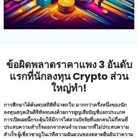
ข้อผิดพลาดราคาแพง 3 อันดับ
แรกที่นักลงทุน Crypto ส่วน
ใหญ่ทํา!
การศึกษาได้ค้นพบสถิติที่น่าตกใจ: มากกว่าครึ่งหนึ่งของนัก
ลงทุนสกุลเงินดิจิทัลจบลงด้วยการสูญเสียบัญชีแยกประเภท
การเปิดเผยนี้กระตุ้นให้มีการไต่สวนปัจจัยที่แยกคนไม่กี่คนที่
ประสบความสําเร็จออกจากคนจํานวนมากที่ไม่ประสบความ
สําเร็จ ผู้เชี่ยวชาญในเวทีความผันผวนของตลาดยืนยันว่าความ