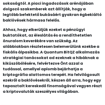
sokaságtól. A piaci ingadozások arénájában
dolgozó szakemberek azt állítják, hogy a
legtöbb befektető bukásáért gyakran égbekiáltó
baklövések hármasa felelős.
Ahhoz, hogy elkerüljük ezeket a pénzügyi
buktatókat, az éleslátás és a rendíthetetlen
önuralom keverékére van szükség. Az
alábbiakban részletesen belemerülünk ezekbe a
fiskális álpasikba. A Quantum BitQZ alkalmazás
stratégiai tanácsokat ad ezeknek a hibáknak a
kiküszöbölésére, felvértezve Önt azzal a
tudással, amellyel aplomb bejárhatja a
kriptográfia alattomos terepét. Ha felvilágosult
ezekről a baklövésekről, készen áll arra, hogy egy
tapasztalt kereskedő finomságával vegyen részt
a kriptovaluták szeszélyes világában.