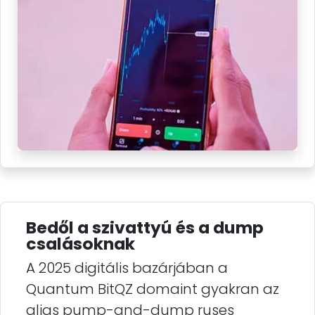
Bedől a szivattyú és a dump
csalásoknak
A 2025 digitális bazárjában a
Quantum BitQZ domaint gyakran az
aljas pump-and-dump ruses