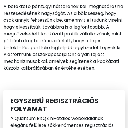
A befektető pénzügyi hátterének kell meghatároznia
részesedésének nagyságát. Az a bölcsesség, hogy
csak annyit fektessünk be, amennyit el tudunk viselni,
hogy elveszítsük, továbbra is a legfontosabb. A
megnövekedett kockázati profilú vállalkozások, mint
például a kriptográfia, ajánlott, hogy a teljes
befektetési portfólió legfeljebb egytizedét tegyék ki.
Platformunk összekapcsolja Önt olyan fejlett
mechanizmusokkal, amelyek segítenek a kockázati
küszöb kalibrálásában és értékelésében.
EGYSZERŰ REGISZTRÁCIÓS
FOLYAMAT
A Quantum BitQZ hivatalos weboldalának
elegáns felülete zökkenőmentes regisztrációs