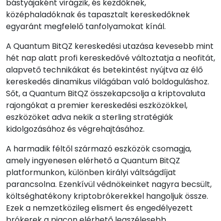
bástyájaként virágzik, és kezdőknek,
középhaladóknak és tapasztalt kereskedőknek
egyaránt megfelelő tanfolyamokat kínál.
A Quantum BitQZ kereskedési utazása kevesebb mint
hét nap alatt profi kereskedővé változtatja a neofitát,
alapvető technikákat és betekintést nyújtva az élő
kereskedés dinamikus világában való boldoguláshoz.
Sőt, a Quantum BitQZ összekapcsolja a kriptovaluta
rajongókat a premier kereskedési eszközökkel,
eszközöket adva nekik a sterling stratégiák
kidolgozásához és végrehajtásához.
A harmadik féltől származó eszközök csomagja,
amely ingyenesen elérhető a Quantum BitQZ
platformunkon, különben királyi váltságdíjat
parancsolna. Ezenkívül védnökeinket nagyra becsült,
költséghatékony kriptobrókerekkel hangoljuk össze.
Ezek a nemzetközileg elismert és engedélyezett
brókerek a piacon elérhető legszélesebb