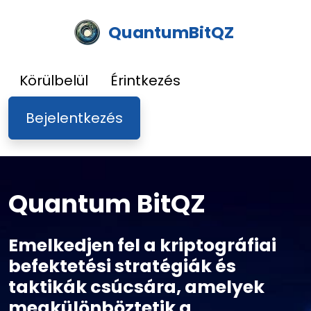
QuantumBitQZ
Körülbelül
Érintkezés
Bejelentkezés
Quantum BitQZ
Emelkedjen fel a kriptográfiai
befektetési stratégiák és
taktikák csúcsára, amelyek
megkülönböztetik a