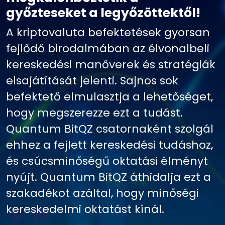
győzteseket a legyőzöttektől!
A kriptovaluta befektetések gyorsan
fejlődő birodalmában az élvonalbeli
kereskedési manőverek és stratégiák
elsajátítását jelenti. Sajnos sok
befektető elmulasztja a lehetőséget,
hogy megszerezze ezt a tudást.
Quantum BitQZ csatornaként szolgál
ehhez a fejlett kereskedési tudáshoz,
és csúcsminőségű oktatási élményt
nyújt. Quantum BitQZ áthidalja ezt a
szakadékot azáltal, hogy minőségi
kereskedelmi oktatást kínál.