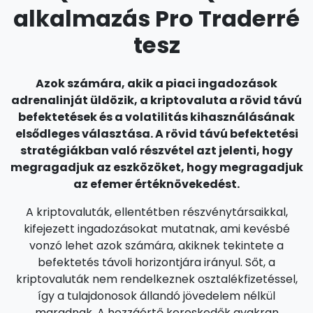
alkalmazás Pro Traderré
tesz
Azok számára, akik a piaci ingadozások
adrenalinját üldözik, a kriptovaluta a rövid távú
befektetések és a volatilitás kihasználásának
elsődleges választása. A rövid távú befektetési
stratégiákban való részvétel azt jelenti, hogy
megragadjuk az eszközöket, hogy megragadjuk
az efemer értéknövekedést.
A kriptovaluták, ellentétben részvénytársaikkal,
kifejezett ingadozásokat mutatnak, ami kevésbé
vonzó lehet azok számára, akiknek tekintete a
befektetés távoli horizontjára irányul. Sőt, a
kriptovaluták nem rendelkeznek osztalékfizetéssel,
így a tulajdonosok állandó jövedelem nélkül
maradnak. A hozzáértő kereskedők gyakran