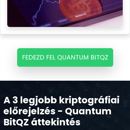
FEDEZD FEL QUANTUM BITQZ
A 3 legjobb kriptográfiai
előrejelzés - Quantum
BitQZ áttekintés