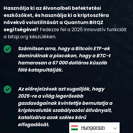
Használja ki az élvonalbeli befektetési
eszközöket, és használja ki a kriptoszféra
növekvő volatilitását a Quantum BitQZ
segítségével!
Fedezze fel a 2025 innovatív funkcióit
a bitqz.org készüléken.
Számítson arra, hogy a Bitcoin ETF-ek
dominálnak a piacokon, hogy a BTC-t
hamarosan a 67 000 dolláros küszöb
fölé katapultálják.
Az előrejelzések azt sugallják, hogy
2025-re a világ legerősebb
gazdaságainak kvintettje bemutatja a
kriptovaluták szabályozási állványait,
katalizálva azok széles körű
elfogadását.
Hungarian