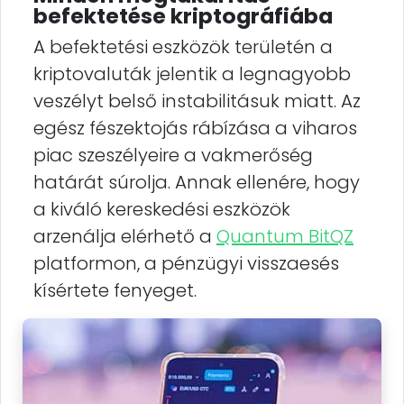
befektetése kriptográfiába
A befektetési eszközök területén a
kriptovaluták jelentik a legnagyobb
veszélyt belső instabilitásuk miatt. Az
egész fészektojás rábízása a viharos
piac szeszélyeire a vakmerőség
határát súrolja. Annak ellenére, hogy
a kiváló kereskedési eszközök
arzenálja elérhető a
Quantum BitQZ
platformon, a pénzügyi visszaesés
kísértete fenyeget.