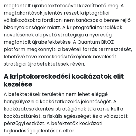
megfontolt újrabefektetésével közelíthető meg. A
megtakarítások jelentős részét kriptográfiai
vállalkozásokra fordítani nem tanácsos a benne rejlő
bizonytalanságok miatt. A kriptográfiai tartalékok
növelésének alapvető stratégiája a nyereség
megfontolt újrabefektetése. A Quantum BitQZ
platform megkönnyíti a bevételi forrás termesztését,
lehetővé téve kereskedési tőkéjének növelését
stratégiai újrabefektetések révén.
A kriptokereskedési kockázatok elit
kezelése
A befektetések területén nem lehet eléggé
hangsúlyozni a kockázatkezelés jelentőségét. A
kockázatcsökkentési stratégiának tükröznie kell a
kockázattűrést, a fiskális egészséget és a választott
pénzügyi eszközt. A befektetők kockázati
hajlandósága jelentősen eltér.