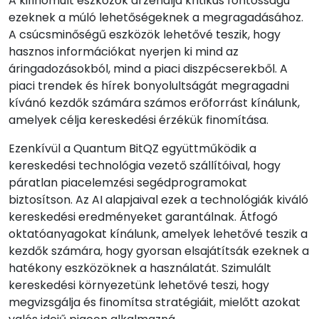
A kifinomult eszközök arzenálja kritikus fontosságú
ezeknek a múló lehetőségeknek a megragadásához.
A csúcsminőségű eszközök lehetővé teszik, hogy
hasznos információkat nyerjen ki mind az
áringadozásokból, mind a piaci diszpécserekből. A
piaci trendek és hírek bonyolultságát megragadni
kívánó kezdők számára számos erőforrást kínálunk,
amelyek célja kereskedési érzékük finomítása.
Ezenkívül a Quantum BitQZ együttműködik a
kereskedési technológia vezető szállítóival, hogy
páratlan piacelemzési segédprogramokat
biztosítson. Az AI alapjaival ezek a technológiák kiváló
kereskedési eredményeket garantálnak. Átfogó
oktatóanyagokat kínálunk, amelyek lehetővé teszik a
kezdők számára, hogy gyorsan elsajátítsák ezeknek a
hatékony eszközöknek a használatát. Szimulált
kereskedési környezetünk lehetővé teszi, hogy
megvizsgálja és finomítsa stratégiáit, mielőtt azokat