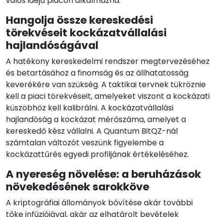
valós idejű piacon alkalmazná.
Hangolja össze kereskedési
törekvéseit kockázatvállalási
hajlandóságával
A hatékony kereskedelmi rendszer megtervezéséhez
és betartásához a finomság és az állhatatosság
keverékére van szükség. A taktikai tervnek tükröznie
kell a piaci törekvéseit, amelyeket viszont a kockázati
küszöbhöz kell kalibrálni. A kockázatvállalási
hajlandóság a kockázat mérőszáma, amelyet a
kereskedő kész vállalni. A Quantum BitQZ-nál
számtalan változót veszünk figyelembe a
kockázattűrés egyedi profiljának értékeléséhez.
A nyereség növelése: a beruházások
növekedésének sarokköve
A kriptográfiai állományok bővítése akár további
tőke infúziójával, akár az elhatárolt bevételek