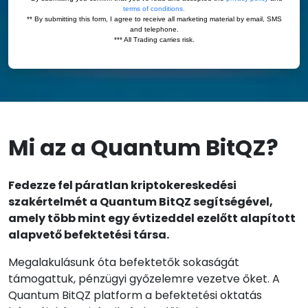
Mi az a Quantum BitQZ?
Fedezze fel páratlan kriptokereskedési
szakértelmét a Quantum BitQZ segítségével,
amely több mint egy évtizeddel ezelőtt alapított
alapvető befektetési társa.
Megalakulásunk óta befektetők sokaságát
támogattuk, pénzügyi győzelemre vezetve őket. A
Quantum BitQZ platform a befektetési oktatás