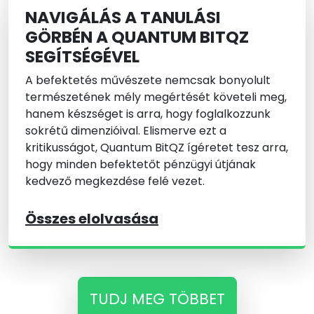
NAVIGÁLÁS A TANULÁSI
GÖRBÉN A QUANTUM BITQZ
SEGÍTSÉGÉVEL
A befektetés művészete nemcsak bonyolult
természetének mély megértését követeli meg,
hanem készséget is arra, hogy foglalkozzunk
sokrétű dimenzióival. Elismerve ezt a
kritikusságot, Quantum BitQZ ígéretet tesz arra,
hogy minden befektetőt pénzügyi útjának
kedvező megkezdése felé vezet.
Összes elolvasása
TUDJ MEG TÖBBET