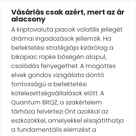
Vásárlás csak azért, mert az ár
alacsony
A kriptovaluta piacok volatilis jellegét
drámai ingadozások jellemzik. Ha
befektetési stratégiája kizárólag a
bikapiac röpke bőségén alapul,
csalódás fenyegethet. A mögöttes
elvek gondos vizsgálata döntő
fontosságú a befektetési
kötelezettségvállalások előtt. A
Quantum BitQZ, a szakértelem
tárháza felvértezi Önt azokkal az
eszközökkel, amelyekkel elsajátíthatja
a fundamentális elemzést a