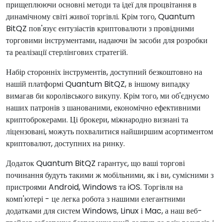
прищеплюючи основні методи та ідеї для процвітання в
динамічному світі живої торгівлі. Крім того, Quantum
BitQZ пов'язує ентузіастів криптовалюти з провідними
торговими інструментами, надаючи їм засоби для розробки
та реалізації стерлінгових стратегій.
Набір сторонніх інструментів, доступний безкоштовно на
нашій платформі Quantum BitQZ, в іншому випадку
вимагав би королівського викупу. Крім того, ми об'єднуємо
наших патронів з шанованими, економічно ефективними
криптоброкерами. Ці брокери, міжнародно визнані та
ліцензовані, можуть похвалитися найширшим асортиментом
криптовалют, доступних на ринку.
Додаток Quantum BitQZ гарантує, що ваші торгові
починання будуть такими ж мобільними, як і ви, сумісними з
пристроями Android, Windows та iOS. Торгівля на
комп'ютері - це легка робота з нашими елегантними
додатками для систем Windows, Linux і Mac, а наш веб-