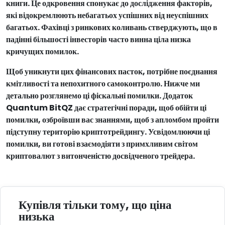
книги. Це одкровення спонукає до дослідження факторів,
які відокремлюють небагатьох успішних від неуспішних
багатьох. Фахівці з ринкових коливань стверджують, що в
падінні більшості інвесторів часто винна ціла низка
кричущих помилок.
Щоб уникнути цих фінансових пасток, потрібне поєднання
кмітливості та непохитного самоконтролю. Нижче ми
детально розглянемо ці фіскальні помилки. Додаток
Quantum BitQZ дає стратегічні поради, щоб обійти ці
помилки, озброївши вас знаннями, щоб з апломбом пройти
підступну територію криптотрейдингу. Усвідомлюючи ці
помилки, ви готові взаємодіяти з примхливим світом
криптовалют з витонченістю досвідченого трейдера.
Купівля тільки тому, що ціна
низька