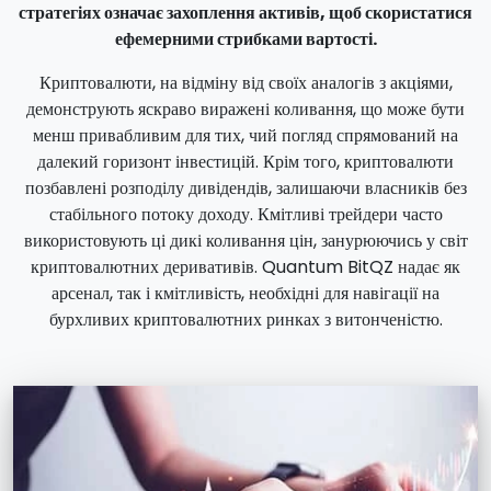
стратегіях означає захоплення активів, щоб скористатися
ефемерними стрибками вартості.
Криптовалюти, на відміну від своїх аналогів з акціями,
демонструють яскраво виражені коливання, що може бути
менш привабливим для тих, чий погляд спрямований на
далекий горизонт інвестицій. Крім того, криптовалюти
позбавлені розподілу дивідендів, залишаючи власників без
стабільного потоку доходу. Кмітливі трейдери часто
використовують ці дикі коливання цін, занурюючись у світ
криптовалютних деривативів. Quantum BitQZ надає як
арсенал, так і кмітливість, необхідні для навігації на
бурхливих криптовалютних ринках з витонченістю.