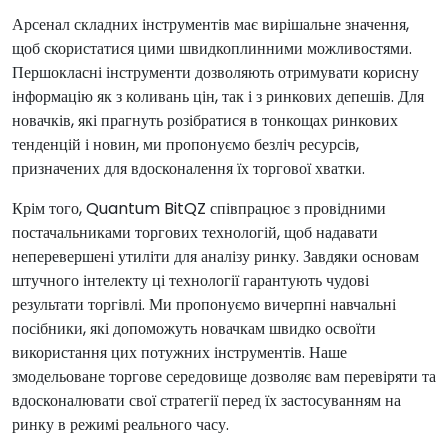
Арсенал складних інструментів має вирішальне значення,
щоб скористатися цими швидкоплинними можливостями.
Першокласні інструменти дозволяють отримувати корисну
інформацію як з коливань цін, так і з ринкових депешів. Для
новачків, які прагнуть розібратися в тонкощах ринкових
тенденцій і новин, ми пропонуємо безліч ресурсів,
призначених для вдосконалення їх торгової хватки.
Крім того, Quantum BitQZ співпрацює з провідними
постачальниками торгових технологій, щоб надавати
неперевершені утиліти для аналізу ринку. Завдяки основам
штучного інтелекту ці технології гарантують чудові
результати торгівлі. Ми пропонуємо вичерпні навчальні
посібники, які допоможуть новачкам швидко освоїти
використання цих потужних інструментів. Наше
змодельоване торгове середовище дозволяє вам перевіряти та
вдосконалювати свої стратегії перед їх застосуванням на
ринку в режимі реального часу.