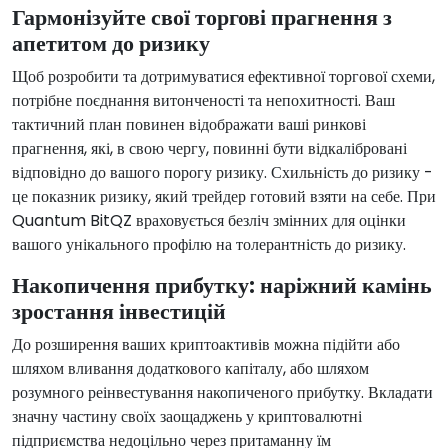
Гармонізуйте свої торгові прагнення з
апетитом до ризику
Щоб розробити та дотримуватися ефективної торгової схеми,
потрібне поєднання витонченості та непохитності. Ваш
тактичний план повинен відображати ваші ринкові
прагнення, які, в свою чергу, повинні бути відкалібровані
відповідно до вашого порогу ризику. Схильність до ризику -
це показник ризику, який трейдер готовий взяти на себе. При
Quantum BitQZ враховується безліч змінних для оцінки
вашого унікального профілю на толерантність до ризику.
Накопичення прибутку: наріжний камінь
зростання інвестицій
До розширення ваших криптоактивів можна підійти або
шляхом вливання додаткового капіталу, або шляхом
розумного реінвестування накопиченого прибутку. Вкладати
значну частину своїх заощаджень у криптовалютні
підприємства недоцільно через притаманну їм