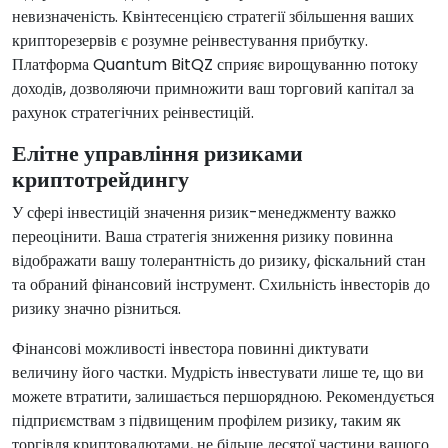
невизначеність. Квінтесенцією стратегії збільшення ваших
крипторезервів є розумне реінвестування прибутку.
Платформа Quantum BitQZ сприяє вирощуванню потоку
доходів, дозволяючи примножити ваш торговий капітал за
рахунок стратегічних реінвестицій.
Елітне управління ризиками
криптотрейдингу
У сфері інвестицій значення ризик-менеджменту важко
переоцінити. Ваша стратегія зниження ризику повинна
відображати вашу толерантність до ризику, фіскальний стан
та обраний фінансовий інструмент. Схильність інвесторів до
ризику значно різниться.
Фінансові можливості інвестора повинні диктувати
величину його частки. Мудрість інвестувати лише те, що ви
можете втратити, залишається першорядною. Рекомендується
підприємствам з підвищеним профілем ризику, таким як
торгівля криптовалютами, не більше десятої частини вашого