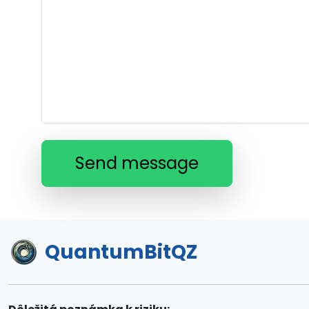
Send message
QuantumBitQZ