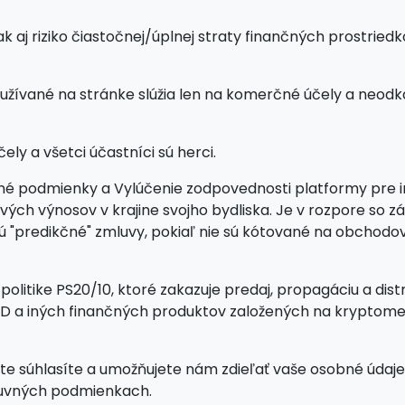
j riziko čiastočnej/úplnej straty finančných prostriedkov 
žívané na stránke slúžia len na komerčné účely a neodka
ly a všetci účastníci sú herci.
é podmienky a Vylúčenie zodpovednosti platformy pre inv
álových výnosov v krajine svojho bydliska. Je v rozpore s
ajú "predikčné" zmluvy, pokiaľ nie sú kótované na obcho
politike PS20/10, ktoré zakazuje predaj, propagáciu a dist
CFD a iných finančných produktov založených na krypto
súhlasíte a umožňujete nám zdieľať vaše osobné údaje s
luvných podmienkach.