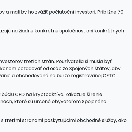
a mali by ho zvážiť počiatoční investori. Približne 70
zujú na žiadnu konkrétnu spoločnosť ani konkrétnych
estorov tretích strán. Používatelia si musia byť
o zákonom požadovať od osôb zo Spojených štátov, aby
dovanie a obchodované na burze registrovanej CFTC
ribúciu CFD na kryptoaktíva. Zakazuje šírenie
menách, ktoré sú určené obyvateľom Spojeného
 tretími stranami poskytujúcimi obchodné služby, ako