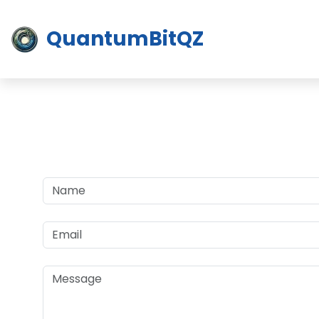
QuantumBitQZ