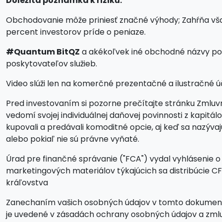
Dôležitá poznámka k riziku:
Obchodovanie môže priniesť značné výhody; Zahŕňa však a
percent investorov príde o peniaze.
#Quantum BitQZ
a akékoľvek iné obchodné názvy pou
poskytovateľov služieb.
Video slúži len na komerčné prezentačné a ilustračné úče
Pred investovaním si pozorne prečítajte stránku Zmluvn
vedomí svojej individuálnej daňovej povinnosti z kapit
kupovali a predávali komoditné opcie, aj keď sa nazýv
alebo pokiaľ nie sú právne vyňaté.
Úrad pre finančné správanie ("FCA") vydal vyhlásenie o 
marketingových materiálov týkajúcich sa distribúcie 
kráľovstva
Zanechaním vašich osobných údajov v tomto dokumente 
je uvedené v zásadách ochrany osobných údajov a zm