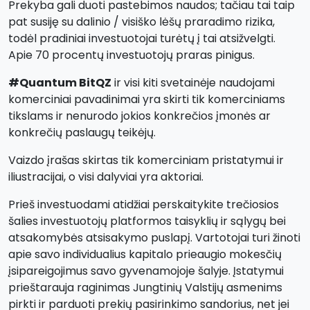
Prekyba gali duoti pastebimos naudos; tačiau tai taip
pat susiję su dalinio / visiško lėšų praradimo rizika,
todėl pradiniai investuotojai turėtų į tai atsižvelgti.
Apie 70 procentų investuotojų praras pinigus.
#Quantum BitQZ
ir visi kiti svetainėje naudojami
komerciniai pavadinimai yra skirti tik komerciniams
tikslams ir nenurodo jokios konkrečios įmonės ar
konkrečių paslaugų teikėjų.
Vaizdo įrašas skirtas tik komerciniam pristatymui ir
iliustracijai, o visi dalyviai yra aktoriai.
Prieš investuodami atidžiai perskaitykite trečiosios
šalies investuotojų platformos taisyklių ir sąlygų bei
atsakomybės atsisakymo puslapį. Vartotojai turi žinoti
apie savo individualius kapitalo prieaugio mokesčių
įsipareigojimus savo gyvenamojoje šalyje. Įstatymui
prieštarauja raginimas Jungtinių Valstijų asmenims
pirkti ir parduoti prekių pasirinkimo sandorius, net jei