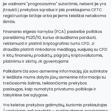
jie vadinami "prognozavimo" sutartimis, nebent jie yra
įtraukti į prekybos sąrašus ir jais prekiaujama CFTC
registruotoje biržoje arba jei jiems teisiškai netaikoma
išimtis.
Finansinio elgesio tarnyba (FCA) paskelbė politikos
pareiškimą PS20/10, kuriuo draudžiama parduoti,
reklamuoti ir platinti kriptografinio turto CFD. Ji
draudžia platinti rinkodaros medžiagą, susijusią su CFD
ir kitų finansinių produktų, pagrįstų kriptovaliutomis,
platinimu ir skirtą JK gyventojams
Palikdami čia savo asmeninę informaciją, jūs sutinkate
ir leidžiate mums dalytis jūsų asmenine informacija su
trečiosiomis šalimis, teikiančiomis prekybos
paslaugas, kaip numatyta privatumo politikoje ir
taisyklėse bei sąlygose.
Yra keletas prekybos galimybių, kuriomis prekiautojas
/ vartotojas gali naudotis - prekiaudamas programine