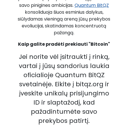
savo pinigines ambicijas.
Quantum BitQZ
konsoliduoja šiuos esminius dalykus,
siūlydamas vieningą areną jūsų prekybos
evoliucijai, skatindamas koncentruotą
pažangą.
Kaip galite pradėti prekiauti "Bitcoin"
Jei norite vėl įsitraukti į rinką,
vartai į jūsų sandorius laukia
oficialioje Quantum BitQZ
svetainėje. Eikite į bitqz.org ir
įveskite unikalų prisijungimo
ID ir slaptažodį, kad
pažadintumėte savo
prekybos patirtį.