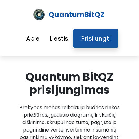
QuantumBitQZ
Apie
Liestis
Prisijungti
Quantum BitQZ
prisijungimas
Prekybos menas reikalauja budrios rinkos
priežiūros, įgudusio diagramų ir skaičių
aiškinimo, skrupulingo turto, pagrįsto jo
pagrindine verte, įvertinimo ir sumanių
pasirinkimų vykdymo, siekiant įgyvendinti